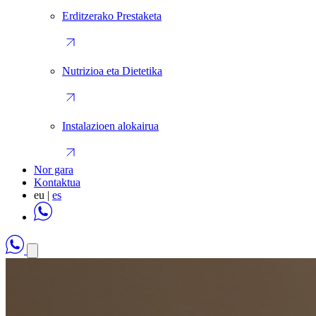
Erditzerako Prestaketa
Nutrizioa eta Dietetika
Instalazioen alokairua
Nor gara
Kontaktua
eu
|
es