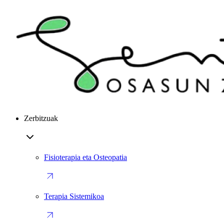
Zerbitzuak
Fisioterapia eta Osteopatia
Terapia Sistemikoa