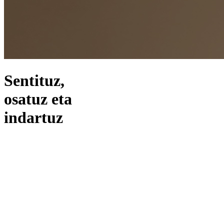
Sentituz,
osatuz eta
indartuz