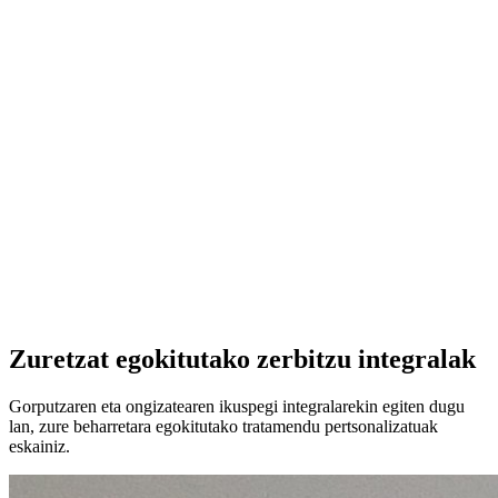
Zuretzat egokitutako zerbitzu integralak
Gorputzaren eta ongizatearen ikuspegi integralarekin egiten dugu
lan, zure beharretara egokitutako tratamendu pertsonalizatuak
eskainiz.