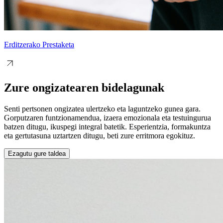
Erditzerako Prestaketa
Zure ongizatearen bidelagunak
Senti pertsonen ongizatea ulertzeko eta laguntzeko gunea gara.
Gorputzaren funtzionamendua, izaera emozionala eta testuingurua
batzen ditugu, ikuspegi integral batetik. Esperientzia, formakuntza
eta gertutasuna uztartzen ditugu, beti zure erritmora egokituz.
Ezagutu gure taldea