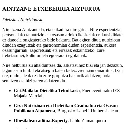
AINTZANE ETXEBERRIA AIZPURUA
Dietista - Nutrizionista
Nire izena Aintzane da, eta elikadura nire grina. Nire esperientzia
pertsonalak eta nutrizio eta osasun arloko ikasketak erakutsi didate
ez dagoela ongizaterako bide bakarra. Bat egiten ditut, nutrizioan
ditudan ezagutzak eta gastronomian dudan esperientzia, aukera
osasungarriak, zaporetsuak eta errazak eskaintzeko, zure
trebetasunei, kulturari eta egoerarari egokituak.
Nire helburua zu ahalduntzea da, askatasunez bizi eta jan dezazun,
laguntasun hurbil eta atsegin baten bidez, zientzian oinarritua. Izan
ere, ondo jateak ez du zure gorputza bakarrik aldatzen; nola
sentitzen eta bizi zaren aldatzen du.
Goi-Mailako Dietetika Teknikaria
, Fuerteventurako IES
Majada Marcial
Giza Nutrizioan eta Dietetikan Graduatua
eta
Osasun
Publikoan Aipamena
, Burgosko Isabel I Unibertsitatean.
Obesitatean aditua-Experty
, Pablo Zumaraquero