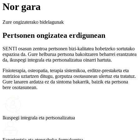
Nor gara
Zure ongizaterako bidelagunak
Pertsonen ongizatea erdigunean
SENTI osasun zentroa pertsonen bizi-kalitatea hobetzeko sortutako
espazioa da. Gure helburua pertsona bakoitzaren beharrei erantzutea
da, ikuspegi integrala eta pertsonalizatua oinarri hartuta.
Fisioterapia, osteopatia, terapia sistemikoa, erditze-prestaketa eta
nutrizioa uztartzen ditugu, gorputza osotasunean ulertuz eta tratatuz.
Gure lanaren ardatza ez da sintoma bakarrik, baizik eta pertsona
bere osotasunean.
Ikuspegi integrala eta pertsonalizatua
Esperientzia eta etengabeko formakuntza