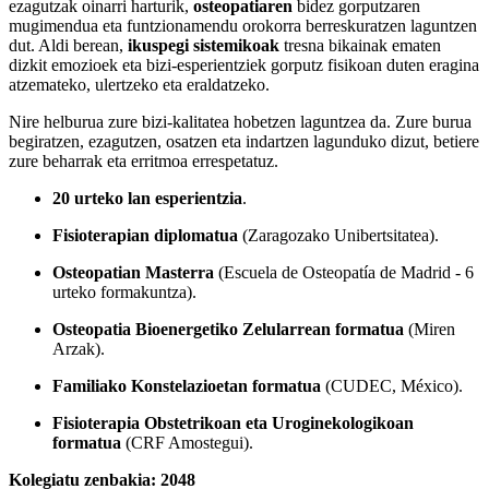
ezagutzak oinarri harturik,
osteopatiaren
bidez gorputzaren
mugimendua eta funtzionamendu orokorra berreskuratzen laguntzen
dut. Aldi berean,
ikuspegi sistemikoak
tresna bikainak ematen
dizkit emozioek eta bizi-esperientziek gorputz fisikoan duten eragina
atzemateko, ulertzeko eta eraldatzeko.
Nire helburua zure bizi-kalitatea hobetzen laguntzea da. Zure burua
begiratzen, ezagutzen, osatzen eta indartzen lagunduko dizut, betiere
zure beharrak eta erritmoa errespetatuz.
20 urteko lan esperientzia
.
Fisioterapian diplomatua
(Zaragozako Unibertsitatea).
Osteopatian Masterra
(Escuela de Osteopatía de Madrid - 6
urteko formakuntza).
Osteopatia Bioenergetiko Zelularrean formatua
(Miren
Arzak).
Familiako Konstelazioetan formatua
(CUDEC, México).
Fisioterapia Obstetrikoan eta Uroginekologikoan
formatua
(CRF Amostegui).
Kolegiatu zenbakia: 2048