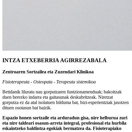
INTZA ETXEBERRIA AGIRREZABALA
Zentroaren Sortzailea eta Zuzendari Klinikoa
Fisioterapeuta - Osteopata - Terapeuta sistemikoa
Betidanik liluratu nau gorputzaren funtzionamenduak; bakoitzak
duen berezko indarra eta gaitasunak deskubritzeak. Niretzat
gorputza ez da atal isolatuen bilduma bat, bizi-esperientziak jasotzen
dituen osotasun bat baizik.
Espazio honen sortzaile eta arduradun gisa, nire helburua zuri
eta nire taldeari osasun-arreta integral, profesional eta hurbila
eskaintzeko baldintza egokiak bermatzea da.
Fisioterapiako