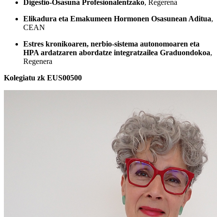
Digestio-Osasuna Profesionalentzako
, Regerena
Elikadura eta Emakumeen Hormonen Osasunean Aditua
,
CEAN
Estres kronikoaren, nerbio-sistema autonomoaren eta
HPA ardatzaren abordatze integratzailea Graduondokoa
,
Regenera
Kolegiatu zk EUS00500