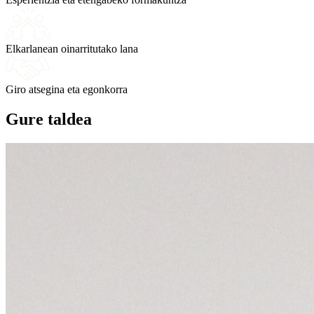
Elkarlanean oinarritutako lana
Giro atsegina eta egonkorra
Gure taldea