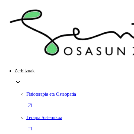
Zerbitzuak
Fisioterapia eta Osteopatia
Terapia Sistemikoa