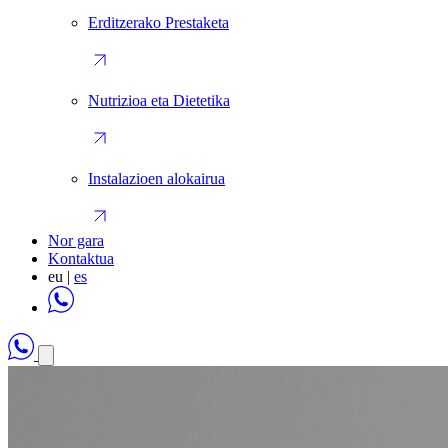
Erditzerako Prestaketa
Nutrizioa eta Dietetika
Instalazioen alokairua
Nor gara
Kontaktua
eu
|
es