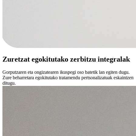
Zuretzat egokitutako zerbitzu integralak
Gorputzaren eta ongizatearen ikuspegi oso batetik lan egiten dugu.
Zure beharretara egokitutako tratamendu pertsonalizatuak eskaintzen
ditugu.